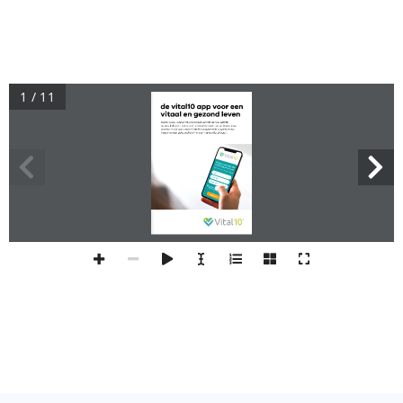
1 / 11
de vital10 app voor een 
vitaal en gezond leven
Gebruikers kunnen bijvoorbeeld verschillende leefstijl 
scores bekijken, bijhouden en doelen aanmaken. Daarnaast 
worden in de app verschillende aangemelde organisaties/
hulpbronnen getoond die hieraan kunnen bijdragen. 