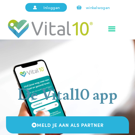
Inloggen
winkelwagen
De Vital10 app
MELD JE AAN ALS PARTNER