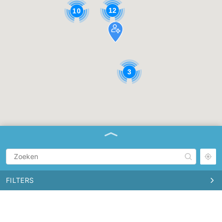
12
10
3
FILTERS
FysioHolland Lelystad Waterwijk
Vital Me partners ·
Voorstraat 333, 8226 KB Lelystad