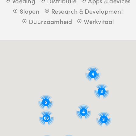
Voeding
Distributie
Apps & devices
Slapen
Research & Development
Duurzaamheid
Werkvitaal
4
3
5
4
86
3