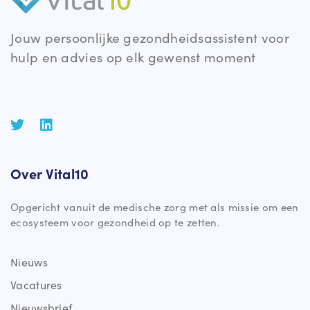
Erasmus MC
Jouw persoonlijke gezondheidsassistent voor
Vital Me partners ·
Doctor Molewaterplein 40, 3015 GD
hulp en advies op elk gewenst moment
Rotterdam
Harteraad
Vital Me partners ·
Pr. Catharina-Amaliastraat 10, 2496
XD Den Haag
Hogeschool van Amsterdam
Vital Me partners ·
Amstelcampus, Weesperzijde 190,
1097 DZ Amsterdam
Over Vital10
CardioVitaal
Opgericht vanuit de medische zorg met als missie om een
Vital Me partners ·
Courbetstraat 34, 1077 ZV Amsterdam
ecosysteem voor gezondheid op te zetten.
Niped
Vital Planet Partners ·
Naritaweg 70, 1043 BZ
Nieuws
Amsterdam
Vacatures
Hartstichting
Nieuwsbrief
Vital Planet Partners ·
Pr. Catharina-Amaliastraat 10,