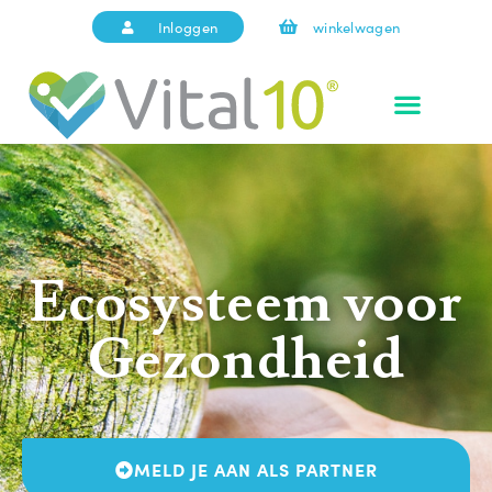
Inloggen
winkelwagen
Ecosysteem voor
Gezondheid
MELD JE AAN ALS PARTNER