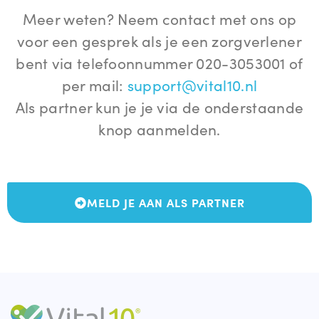
Vital Planet Partners ·
Laan van Nieuw Oost-Indië 334,
Meer weten? Neem contact met ons op
2593 CE Den Haag
voor een gesprek als je een zorgverlener
Huisartsenpraktijk Zwaansvliet
bent via telefoonnummer 020-3053001 of
Vital Me partners ·
Zwaansvliet 5, 1081 AP Amsterdam
per mail:
support@vital10.nl
Bodde Bouman Sportcentrum
Als partner kun je je via de onderstaande
Vital Me partners ·
Suiderbaanstraat 1, 9101 AM Dokkum
knop aanmelden.
Fysiotherapie
Vital Me partners ·
deventer
Universiteit Wageneningen
MELD JE AAN ALS PARTNER
Vital Me partners ·
Droevendaalsesteeg 4, 6708 PB
Wageningen
Labonovum
Vital Planet Partners ·
Zijakkertje 2, 1906 BE Limmen
Somnox
Vital Planet Partners ·
Stationsplein 45, 3013 AK,
Rotterdam