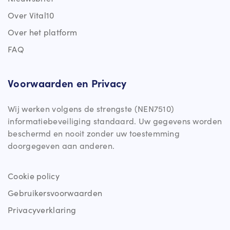
2496 XD Den Haag
Over Vital10
Radboud UMC
Over het platform
Vital Me partners ·
Geert Grooteplein Zuid 10, 6525 GA
Nijmegen
FAQ
Reinier de Graaf
Voorwaarden en Privacy
Vital Me partners ·
Reinier de Graafweg 5, 2625 AD Delft
ROHA
Wij werken volgens de strengste (NEN7510)
Vital Me partners ·
Hoogte Kadijk 143c, 1018 BH
informatiebeveiliging standaard. Uw gegevens worden
Amsterdam
beschermd en nooit zonder uw toestemming
SenseHealth
doorgegeven aan anderen.
LLOYDSTRAAT 5, 3024 EA ROTTERDAM, NEDERLAND
Cookie policy
Simac
Vital Me partners ·
De Run 1101, 5503 LB Veldhoven
Gebruikersvoorwaarden
TNO
Privacyverklaring
Vital Planet Partners ·
Anna van Buerenplein 1, 2595 DA
Den Haag