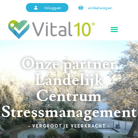
Inloggen
winkelwagen
Onze partner
Landelijk
Centrum
Stressmanagement
- VERGROOT JE VEERKRACHT -