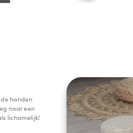
an de handen
weg naar een
ls lichamelijk!