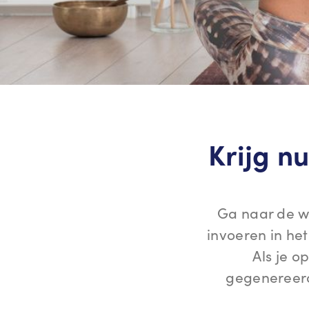
Krijg nu
Ga naar de web
invoeren in he
Als je o
gegenereerd 