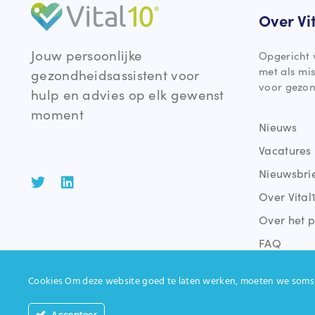
Over Vi
Jouw persoonlijke
Opgericht 
met als mi
gezondheidsassistent voor
voor gezon
hulp en advies op elk gewenst
moment
Nieuws
Vacatures
Nieuwsbri
Over Vital
Over het p
FAQ
Cookies Om deze website goed te laten werken, moeten we soms 
Accepteer