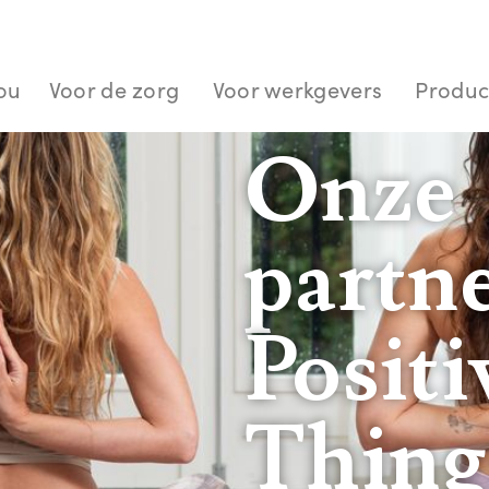
jou
Voor de zorg
Voor werkgevers
Produc
Onze
partn
Positi
Thing