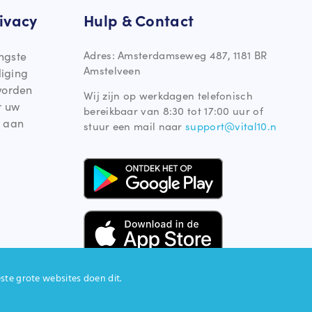
ivacy
Hulp & Contact
Adres: Amsterdamseweg 487, 1181 BR
ngste
Amstelveen
liging
worden
Wij zijn op werkdagen telefonisch
r uw
bereikbaar van 8:30 tot 17:00 uur of
 aan
stuur een mail naar
support@vital10.n
te grote websites doen dit.