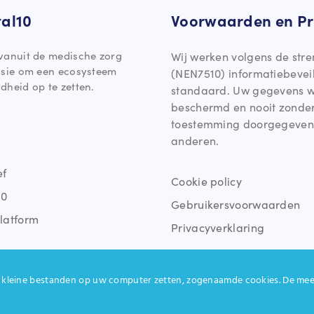
tal10
Voorwaarden en Pr
vanuit de medische zorg
Wij werken volgens de stre
ssie om een ecosysteem
(NEN7510) informatiebevei
dheid op te zetten.
standaard. Uw gegevens 
beschermd en nooit zonde
toestemming doorgegeven
anderen.
ef
Cookie policy
10
Gebruikersvoorwaarden
latform
Privacyverklaring
kleine bestanden op uw computer zetten, zogenaamde cookies. De mees