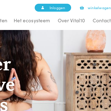
Inloggen
winkelwagen
ten
Het ecosysteem
Over Vital10
Contact
er
ve
s