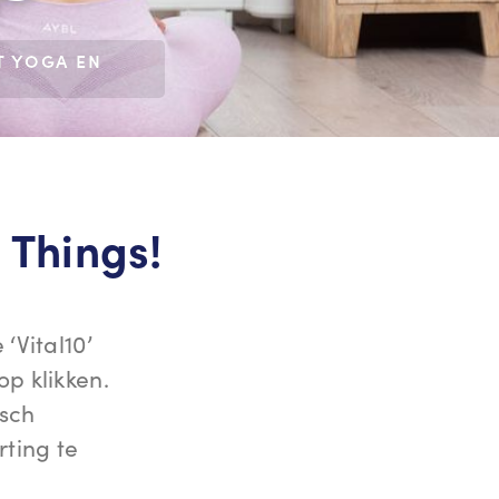
T YOGA EN
e Things!
‘Vital10’
p klikken.
isch
rting te