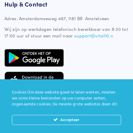
Hulp & Contact
Adres: Amsterdamseweg 487, 1181 BR Amstelveen
Wij zijn op werkdagen telefonisch bereikbaar van 8:30 tot
17:00 uur of stuur een mail naar
support@vital10.n
Cookies Om deze website goed te laten werken, moeten
we soms kleine bestanden op uw computer zetten,
zogenaamde cookies. De meeste grote websites doen dit.
site gemaakt door
impression
Copyright ©2025 Vital10. Alle rechten voorbehouden
Accepteer