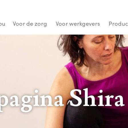
jou
Voor de zorg
Voor werkgevers
Produc
agina Shira