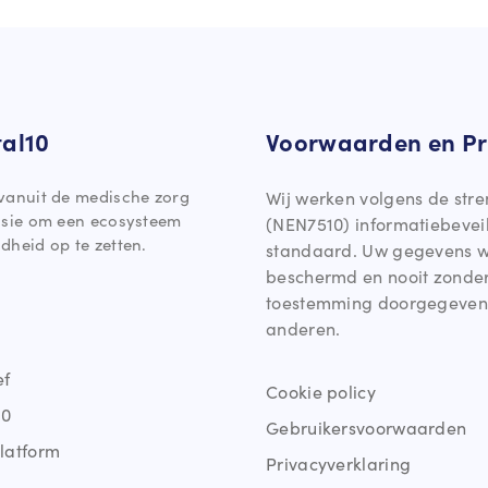
tal10
Voorwaarden en Pr
vanuit de medische zorg
Wij werken volgens de stre
ssie om een ecosysteem
(NEN7510) informatiebevei
dheid op te zetten.
standaard. Uw gegevens 
beschermd en nooit zonde
toestemming doorgegeven
anderen.
ef
Cookie policy
10
Gebruikersvoorwaarden
latform
Privacyverklaring