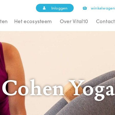
Inloggen
winkelwagen
ten
Het ecosysteem
Over Vital10
Contact
 Cohen Yoga