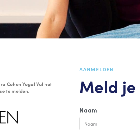
AANMELDEN
Meld je
hira Cohen Yoga!
Vul het
se te melden.
Naam