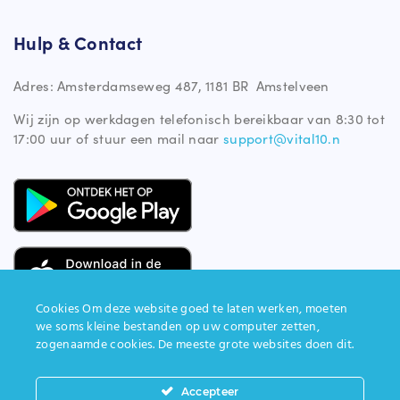
Hulp & Contact
Adres: Amsterdamseweg 487, 1181 BR Amstelveen
Wij zijn op werkdagen telefonisch bereikbaar van 8:30 tot
17:00 uur of stuur een mail naar
support@vital10.n
Cookies Om deze website goed te laten werken, moeten
we soms kleine bestanden op uw computer zetten,
zogenaamde cookies. De meeste grote websites doen dit.
site gemaakt door
impression
Copyright ©2025 Vital10. Alle rechten voorbehouden
Accepteer